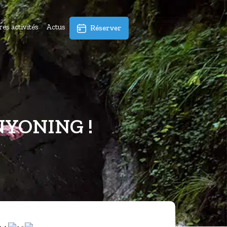
es activités
Actus
Réserver
NYONING !