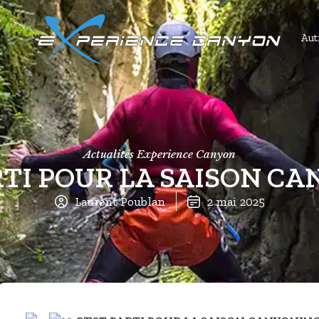
Autr
Actualités Experience Canyon
RTI POUR LA SAISON CA
Laurent Poublan
2 mai 2025