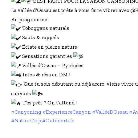
C’EST PARTI POUR LA SAISON CANYONING
La vallée d’Ossau est prête à vous faire vibrer avec
Au programme :
Toboggans naturels
Sauts & rappels
Éclate en pleine nature
Sensations garanties
Vallée d’Ossau – Pyrénées
Infos & résa en DM !
Que tu sois débutant ou déjà accro, viens vivre
canyons
T’es prêt ? On t’attend !
#Canyoning
#ExperienceCanyon
#ValléeDOssau
#Av
#NatureTrip
#OutdoorLife