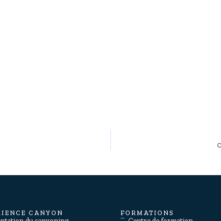
C
RIENCE CANYON
FORMATIONS
entation du canyoning
Centre de formation