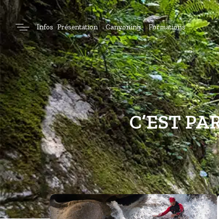
Infos
Présentation
Canyoning
Formations
C’EST PA