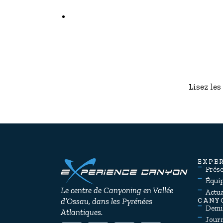
Lisez les
EXPE
Prés
Équi
Le centre de Canyoning en Vallée
Actua
d’Ossau, dans les Pyrénées
CANY
Demi
Atlantiques.
Jour
Week
Bons
Évén
CANY
Prése
Tarif