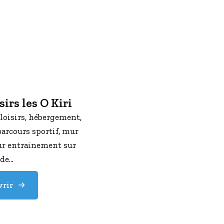
sirs les O Kiri
 loisirs, hébergement,
parcours sportif, mur
our entrainement sur
rde…
rir