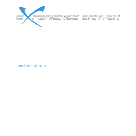
Autr
Les formations
•
Centre de formation de Canyoning
Centre de formation
yoning dans les Pyrénées Atla