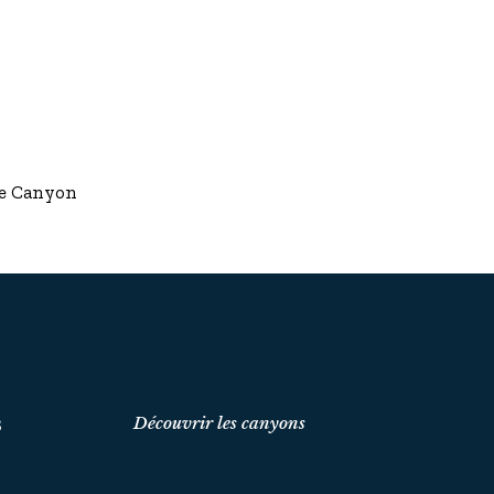
nce Canyon
t
Découvrir les canyons
S
d