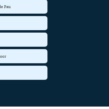
de Pau
door