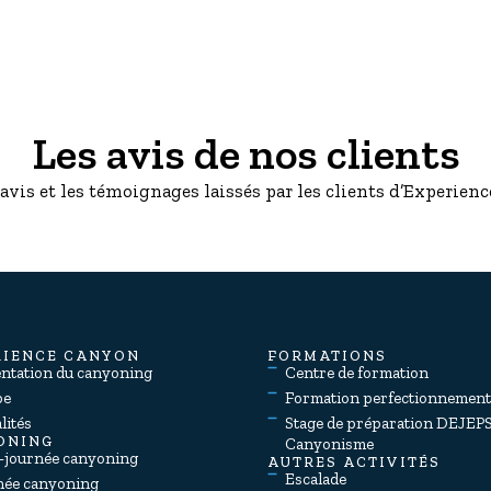
Les avis de nos clients
 avis et les témoignages laissés par les clients d’Experie
RIENCE CANYON
FORMATIONS
entation du canyoning
Centre de formation
pe
Formation perfectionnemen
lités
Stage de préparation DEJEP
ONING
Canyonisme
-journée canyoning
AUTRES ACTIVITÉS
Escalade
née canyoning
Rafting, Canoë & Hydrospee
end canyoning
Via Ferrata
 cadeaux
Location équipements
ements
ONING HIVERNAL
ntation du Ice Canyon
s & infos Ice Canyon