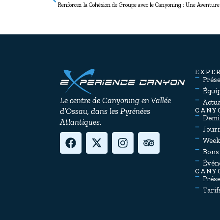
Renforcez la Cohésion de Groupe avec le Canyoning : Une Aventure 
EXPE
Prés
Équi
Le centre de Canyoning en Vallée
Actua
d’Ossau, dans les Pyrénées
CANY
Demi
Atlantiques.
Jour
Week
Bons
Évén
CANY
Prése
Tarif