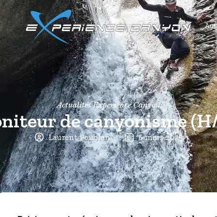
Autr
Actualités Experience Canyon
oniteur de canyonisme (H/
Laurent Poublan
6 mars 2025