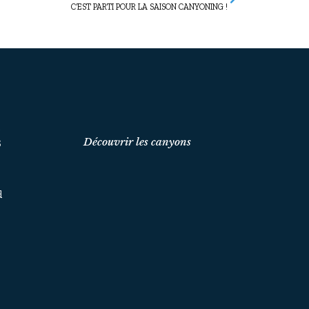
C’EST PARTI POUR LA SAISON CANYONING !
t
Découvrir les canyons
S
d