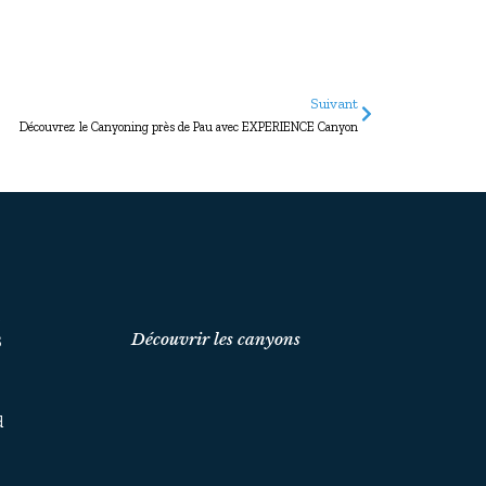
Suivant
Découvrez le Canyoning près de Pau avec EXPERIENCE Canyon
t
Découvrir les canyons
S
d