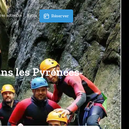
es activités
Actus
Réserver
ns les Pyrénées-