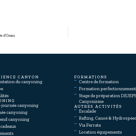
ée d’Ossau
RIENCE CANYON
FORMATIONS
entation du canyoning
Centre de formation
pe
Formation perfectionnemen
lités
Stage de préparation DEJEP
ONING
Canyonisme
-journée canyoning
AUTRES ACTIVITÉS
Escalade
née canyoning
Rafting, Canoë & Hydrospee
end canyoning
Via Ferrata
 cadeaux
Location équipements
ements