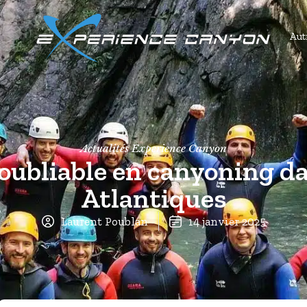
Autr
Actualités Experience Canyon
oubliable en canyoning da
Atlantiques
Laurent Poublan
14 janvier 2025