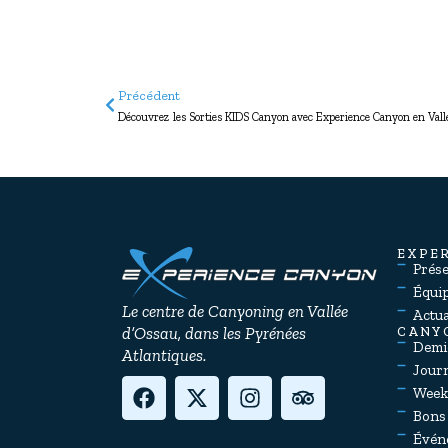
Précédent
Découvrez les Sorties KIDS Canyon avec Experience Canyon en Vall
EXPE
Prés
Équi
Le centre de Canyoning en Vallée
Actua
d’Ossau, dans les Pyrénées
CANY
Demi
Atlantiques.
Jour
Week
Bons
Évén