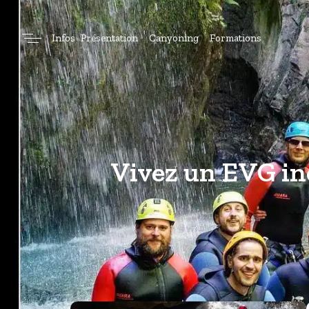
Infos
Présentation
Canyoning
Formations
Vivez un EVG in