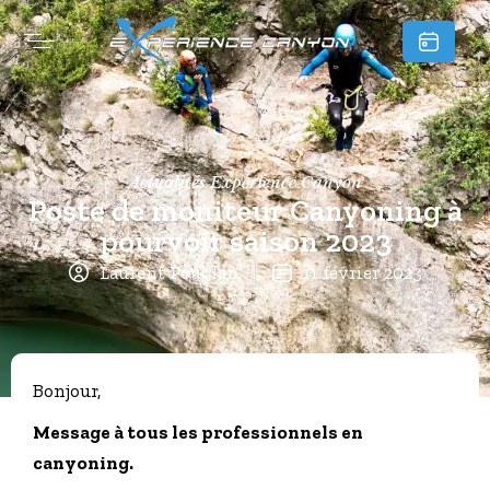
Actualités Experience Canyon
Poste de moniteur Canyoning à
pourvoir saison 2023
Laurent Poublan
11 février 2023
Bonjour,
Message à tous les professionnels en
canyoning.