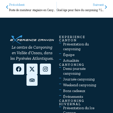
Précédent
Suivant
Poste de moniteur stagiaire en Canyoning pour la saison 2023
Quel âge pour faire du canyoning ? Les réponses à vos questions
EXPERIENCE
CANYON
Présentation du
Le centre de Canyoning
canyoning
en Vallée d’Ossau, dans
Équipe
les Pyrénées Atlantiques.
Actualités
CANYONING
Demi-journée
canyoning
Journée canyoning
Weekend canyoning
Bons cadeaux
Événements
CANYONING
HIVERNAL
Présentation du Ice
Canyon