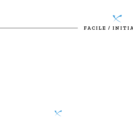
FACILE / INIT
Canyon de Formiga