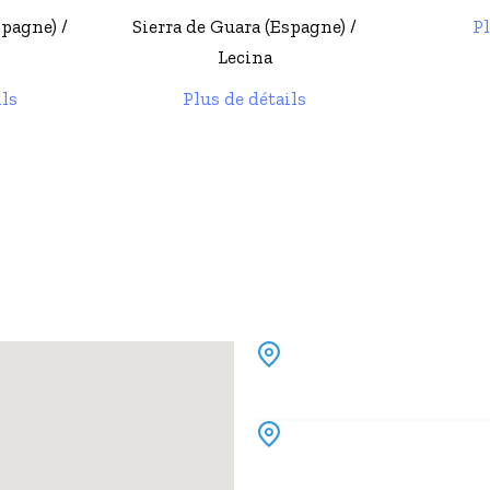
spagne) /
Plus de détails
Sierra d
ils
P
Contact & Réservation
Réservez chez EXPERIENCE Canyon directement en ligne
Bureau
(pas d'accueil client) 2
Base d'activité
Rue d'Aiga Bera (bât. Dé