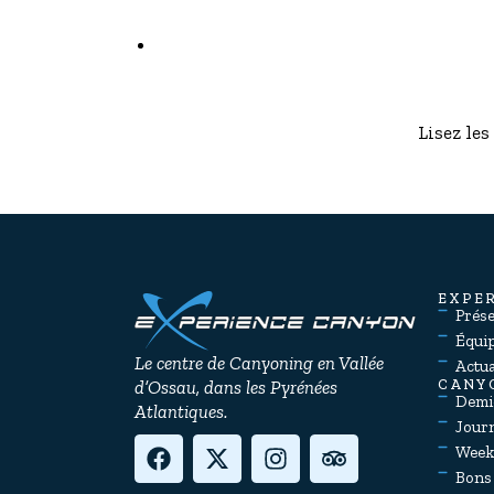
Lisez les
EXPE
Prés
Équi
Le centre de Canyoning en Vallée
Actua
d’Ossau, dans les Pyrénées
CANY
Demi
Atlantiques.
Jour
Week
Bons