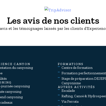
Les avis de nos clients
 avis et les témoignages laissés par les clients d’Experie
RIENCE CANYON
FORMATIONS
entation du canyoning
Centre de formation
pe
Formation perfectionnemen
lités
Stage de préparation DEJEP
ONING
Canyonisme
-journée canyoning
AUTRES ACTIVITÉS
Escalade
née canyoning
Rafting, Canoë & Hydrospee
end canyoning
Via Ferrata
 cadeaux