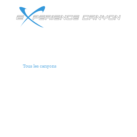
Autr
Tous les canyons
•
Canyons Hautes-Pyrénées
Les canyons
 la Sierra de Guara (Espag
s plus beaux canyons de la Sierra de Guara : Formiga, Forn
Aventure et nature avec Expérience Canyon.