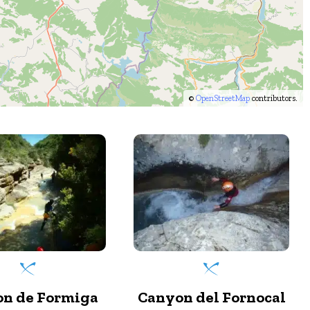
©
OpenStreetMap
contributors.
n del Fornocal
Oscuros Del Balcez