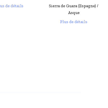
e Guara (Espagne) /
Sierra de Guara (Espagne) /
Asque
Bierge
lus de détails
Plus de détails
2 rue des Augas 64320 OUSSE - FRANCE
cathlon) - 64440 Laruns - France