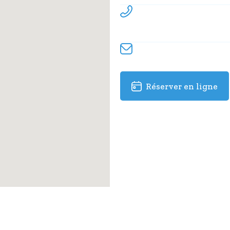
Secrétariat
06 79 28 65 67
Email
contact@experience-ca
Réserver en ligne