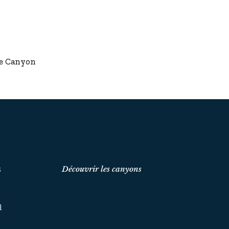
nce Canyon
t
Découvrir les canyons
S
d