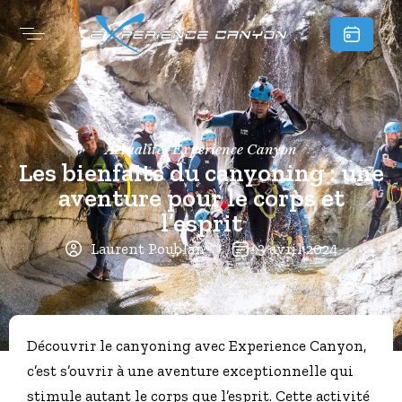
Actualités Experience Canyon
Les bienfaits du canyoning : une
aventure pour le corps et
l’esprit
Laurent Poublan
3 avril 2024
Découvrir le canyoning avec Experience Canyon,
c’est s’ouvrir à une aventure exceptionnelle qui
stimule autant le corps que l’esprit. Cette activité