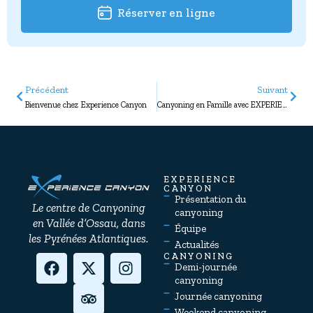
Réserver en ligne
Précédent
Suivant
Bienvenue chez Experience Canyon
Canyoning en Famille avec EXPERIENCE Canyon dans la Vallée d’Ossau : Une Aventure Inoubliable pour Tous les Âges
EXPERIENCE
CANYON
Présentation du
Le centre de Canyoning
canyoning
en Vallée d’Ossau, dans
Équipe
les Pyrénées Atlantiques.
Actualités
CANYONING
Demi-journée
canyoning
Journée canyoning
Weekend canyoning